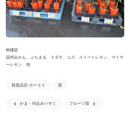
柑橘苗
温州みかん、ぶちまる、スダチ、ユズ、スイートレモン、マイヤ
ーレモン 他
取扱品目 ホーエイ
苗
chevron_left
navigate_next
かま・刈込みハサミ
フルーツ苗