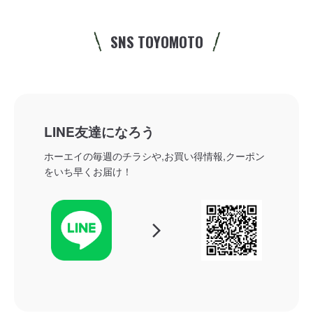
SNS TOYOMOTO
LINE友達になろう
ホーエイの毎週のチラシや,お買い得情報,クーポン
をいち早くお届け！
arrow_forward_ios