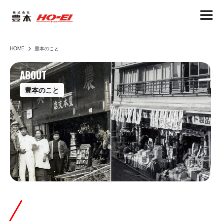
(株)豊本|ホーエイ
HOME
豊本のこと
arrow_forward_ios
ABOUT
豊本のこと