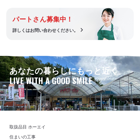
パートさん募集中！
chevron_right
詳しくはお問い合わせください。
あなたの暮らしにもっと近く
LIVE WITH A GOOD SMILE
取扱品目 ホーエイ
住まいの工事