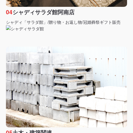
04
シャディサラダ館阿南店
シャディ「サラダ館」/贈り物・お返し物/冠婚葬祭ギフト販売
05
土木・建築関連