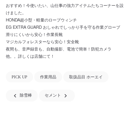
おすすめ！今使いたい、山仕事の強力アイテムたちコーナーを設
けました。
HONDA超小型・軽量のロープウィンチ
EG EXTRA GUARD おしゃれでしっかり手を守る作業グローブ
滑りにくいから安心！作業長靴
マジカルフォレスターなら安心！安全靴
夜間も、音声録音も、自動撮影、電池で簡単！防犯カメラ
他。。詳しくは店舗にて！
PICK UP
作業用品
取扱品目 ホーエイ
chevron_left
navigate_next
除雪棒
セメント