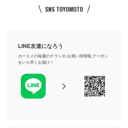
SNS TOYOMOTO
LINE友達になろう
ホーエイの毎週のチラシや,お買い得情報,クーポン
をいち早くお届け！
arrow_forward_ios